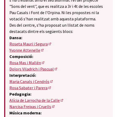
s'ha treballat amb el seu alumnat i el del projecte
"Sons del vent", que es realitza a 3r i 4t de les escoles
Pau Casals i Font de l’Orpina. Ni les propostes ni la
votació s'han realitzat amb aquesta plataforma.
Des del centre, s’ha proposat un llistat de noms
destacats dintre els següents blocs:
Dansa:
Roseta Mauri i Segura
(Obrir en una pestanya nova)
Yvonne Attenelle
(Obrir en una pestanya nova)
Composició:
Rosa Mas i Mallén
(Obrir en una pestanya nova)
Dolors Viladrich i Pascual
(Obrir en una pestanya nova)
Interpretació:
Maria Canals i Cendrós
(Obrir en una pestanya nova)
Rosa Sabater i Parera
(Obrir en una pestanya nova)
Pedagogia:
Alícia de Larrocha de la Calle
(Obrir en una pestanya nova)
Narcisa Freixas i Cruells
(Obrir en una pestanya nova)
Música moderna: