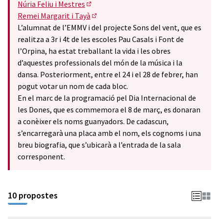
Núria Feliu i Mestres
(Obrir en una pestanya nova)
Remei Margarit i Tayà
(Obrir en una pestanya nova)
L’alumnat de l’EMMV i del projecte Sons del vent, que es
realitza a 3r i 4t de les escoles Pau Casals i Font de
l’Orpina, ha estat treballant la vida i les obres
d’aquestes professionals del món de la música i la
dansa. Posteriorment, entre el 24 i el 28 de febrer, han
pogut votar un nom de cada bloc.
En el marc de la programació pel Dia Internacional de
les Dones, que es commemora el 8 de març, es donaran
a conèixer els noms guanyadors. De cadascun,
s’encarregarà una placa amb el nom, els cognoms i una
breu biografia, que s’ubicarà a l’entrada de la sala
corresponent.
10 propostes