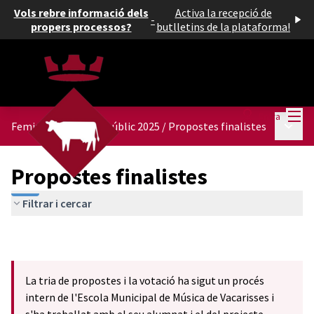
Vols rebre informació dels
Activa la recepció de
-
propers processos?
butlletins de la plataforma!
Menú
Entra
Menú p
Feminitzem l'espai públic 2025
/
Propostes finalistes
Propostes finalistes
Filtrar i cercar
La tria de propostes i la votació ha sigut un procés
intern de l'Escola Municipal de Música de Vacarisses i