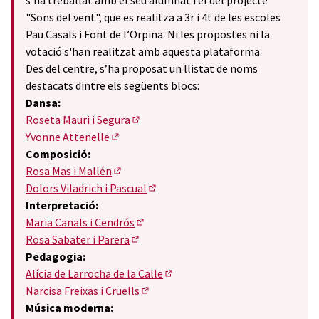
s'ha treballat amb el seu alumnat i el del projecte
"Sons del vent", que es realitza a 3r i 4t de les escoles
Pau Casals i Font de l’Orpina. Ni les propostes ni la
votació s'han realitzat amb aquesta plataforma.
Des del centre, s’ha proposat un llistat de noms
destacats dintre els següents blocs:
Dansa:
Roseta Mauri i Segura
(Obrir en una pestanya nova)
Yvonne Attenelle
(Obrir en una pestanya nova)
Composició:
Rosa Mas i Mallén
(Obrir en una pestanya nova)
Dolors Viladrich i Pascual
(Obrir en una pestanya nova)
Interpretació:
Maria Canals i Cendrós
(Obrir en una pestanya nova)
Rosa Sabater i Parera
(Obrir en una pestanya nova)
Pedagogia:
Alícia de Larrocha de la Calle
(Obrir en una pestanya nova)
Narcisa Freixas i Cruells
(Obrir en una pestanya nova)
Música moderna: