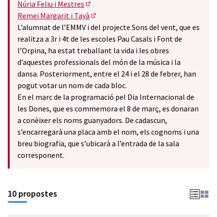
Núria Feliu i Mestres
(Obrir en una pestanya nova)
Remei Margarit i Tayà
(Obrir en una pestanya nova)
L’alumnat de l’EMMV i del projecte Sons del vent, que es
realitza a 3r i 4t de les escoles Pau Casals i Font de
l’Orpina, ha estat treballant la vida i les obres
d’aquestes professionals del món de la música i la
dansa. Posteriorment, entre el 24 i el 28 de febrer, han
pogut votar un nom de cada bloc.
En el marc de la programació pel Dia Internacional de
les Dones, que es commemora el 8 de març, es donaran
a conèixer els noms guanyadors. De cadascun,
s’encarregarà una placa amb el nom, els cognoms i una
breu biografia, que s’ubicarà a l’entrada de la sala
corresponent.
10 propostes