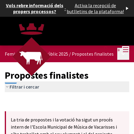
Vols rebre informació dels
Activa la recepció de
-
propers processos?
butlletins de la plataforma!
Menú
Entra
Menú p
Feminitzem l'espai públic 2025
/
Propostes finalistes
Propostes finalistes
Filtrar i cercar
La tria de propostes i la votació ha sigut un procés
intern de l'Escola Municipal de Música de Vacarisses i