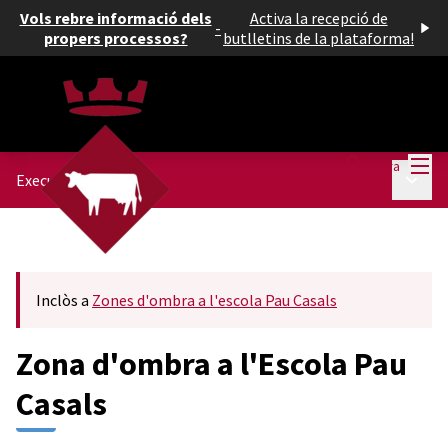
Vols rebre informació dels
Activa la recepció de
-
propers processos?
butlletins de la plataforma!
Menú
Entra
Menú p
Execució
/
Inclòs a
Zones d'ombra a l'escola Pau Casals
Zona d'ombra a l'Escola Pau
Casals