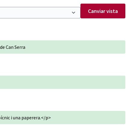
Canviar vista
 de Can Serra
pícnic i una paperera.</p>