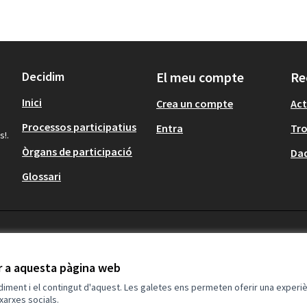
Decidim
El meu compte
Re
Inici
Crea un compte
Act
Processos participatius
Entra
Tr
s!.
Òrgans de participació
Dad
Glossari
ir a aquesta pàgina web
ndiment i el contingut d'aquest. Les galetes ens permeten oferir una experièn
xarxes socials.