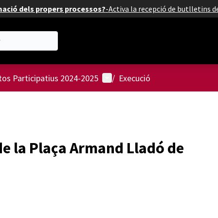
mació dels propers processos?
-
Activa la recepció de butlletins 
Menú d'usuari
os Participatius 2024-2025
/
Execució
de la Plaça Armand Lladó de