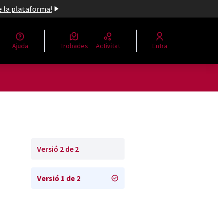
de la plataforma!
Ajuda
Trobades
Activitat
Entra
Versió 2 de 2
Versió 1 de 2