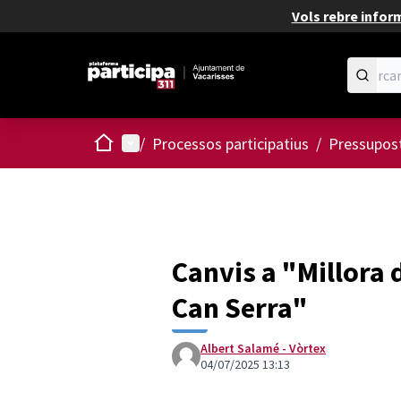
Vols rebre infor
Inici
Menú principal
/
Processos participatius
/
Pressupost
Canvis a "Millora 
Can Serra"
Albert Salamé - Vòrtex
04/07/2025 13:13