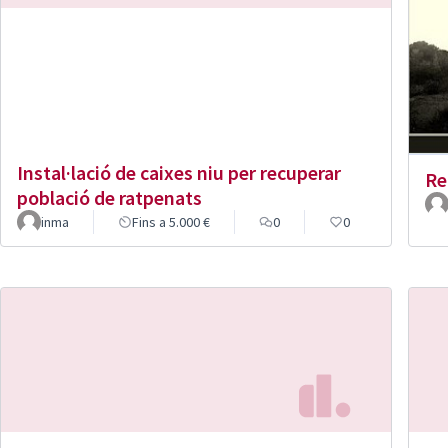
Instal·lació de caixes niu per recuperar
Re
població de ratpenats
inma
Fins a 5.000 €
0
0