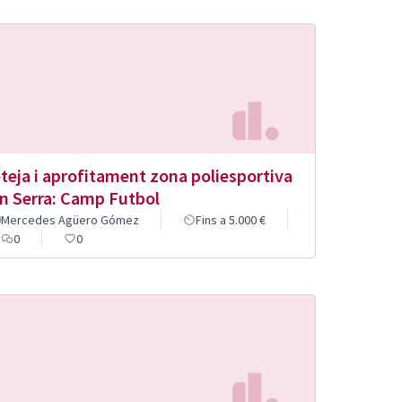
teja i aprofitament zona poliesportiva
n Serra: Camp Futbol
Mercedes Agüero Gómez
Fins a 5.000 €
0
0