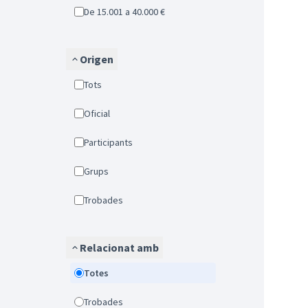
De 15.001 a 40.000 €
Origen
Tots
Oficial
Participants
Grups
Trobades
Relacionat amb
Totes
Trobades