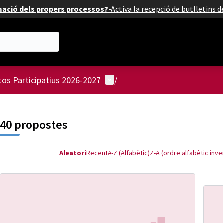
mació dels propers processos?
-
Activa la recepció de butlletins 
Menú d'usuari
os Participatius 2026-2027
/
40 propostes
Aleatori
Recent
A-Z (Alfabètic)
Z-A (ordre alfabètic inve