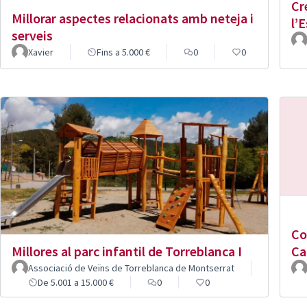
Cr
Millorar aspectes relacionats amb neteja i
l’
serveis
Xavier
Fins a 5.000 €
0
0
Co
Millores al parc infantil de Torreblanca I
Ca
Associació de Veïns de Torreblanca de Montserrat
De 5.001 a 15.000 €
0
0