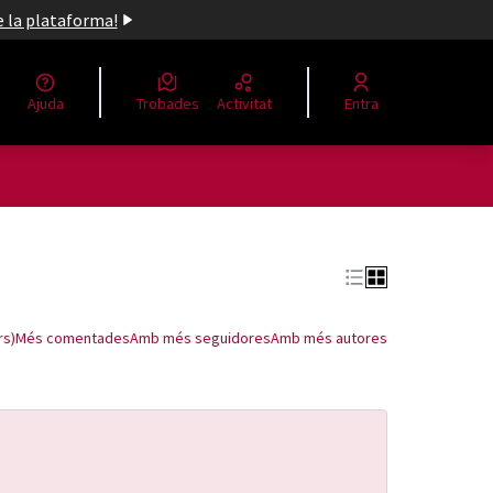
de la plataforma!
Ajuda
Trobades
Activitat
Entra
rs)
Més comentades
Amb més seguidores
Amb més autores