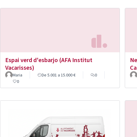
Espai verd d'esbarjo (AFA Institut
Ne
Vacarisses)
Ca
Maria
De 5.001 a 15.000 €
0
0