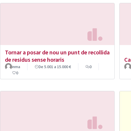
Tornar a posar de nou un punt de recollida
de residus sense horaris
Ca
inma
De 5.001 a 15.000 €
0
0