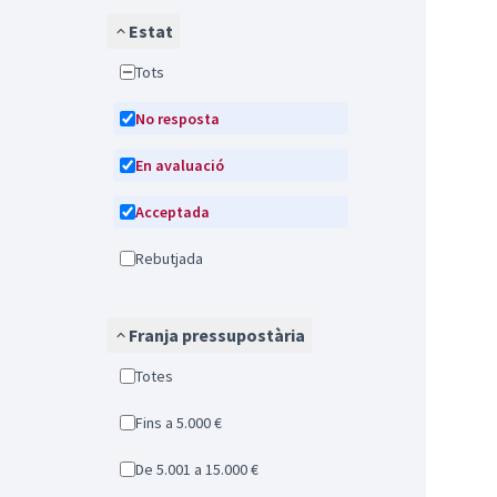
Estat
Tots
No resposta
En avaluació
Acceptada
Rebutjada
Franja pressupostària
Totes
Fins a 5.000 €
De 5.001 a 15.000 €