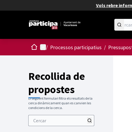
Vols rebre infor
Inici
Menú principal
/
Processos participatius
/
Pressupost
Recollida de
propostes
El següent formulari filtra els resultats de la
cerca dinàmicament quan es canvien les
condicions de la cerca.