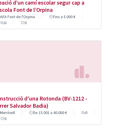
eació d’un camí escolar segur cap a
Escola Font de l’Orpina
AFA Font de l'Orpina
Fins a 5.000 €
0
0
nstrucció d'una Rotonda (BV-1212 -
rrer Salvador Badia)
Meritxell
De 15.001 a 40.000 €
0
0