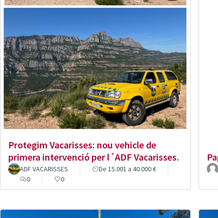
Protegim Vacarisses: nou vehicle de
primera intervenció per l´ADF Vacarisses.
Pa
ADF VACARISSES
De 15.001 a 40.000 €
0
0