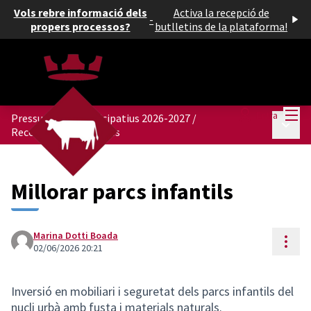
Vols rebre informació dels
Activa la recepció de
-
propers processos?
butlletins de la plataforma!
Menú
Entra
Pressupostos Participatius 2026-2027
/
Menú p
Recollida de propostes
Millorar parcs infantils
Marina Dotti Boada
Cont
02/06/2026 20:21
Inversió en mobiliari i seguretat dels parcs infantils del
nucli urbà amb fusta i materials naturals.